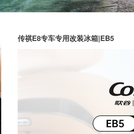
传祺E8专车专用改装冰箱|EB5