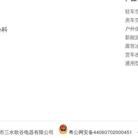
驻车
房车
心科
户外
新能
露营
货车
通用
 佛山市三水歌谷电器有限公司
粤公网安备44060702000451